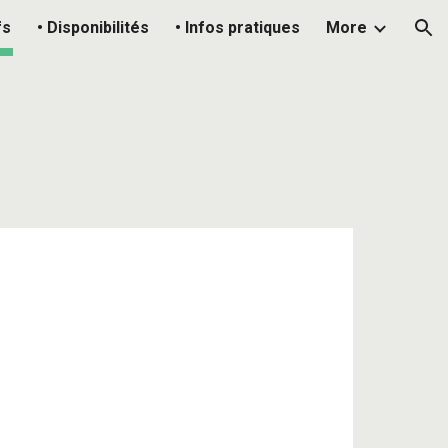
fs
• Disponibilités
• Infos pratiques
More
ion